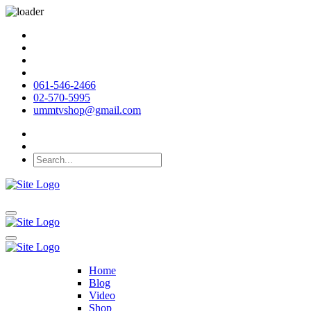
061-546-2466
02-570-5995
ummtvshop@gmail.com
Home
Blog
Video
Shop