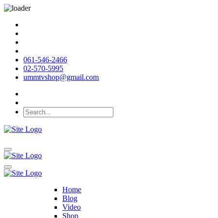
061-546-2466
02-570-5995
ummtvshop@gmail.com
Home
Blog
Video
Shop