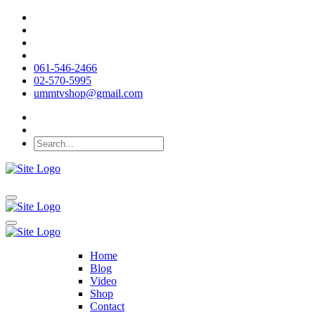
061-546-2466
02-570-5995
ummtvshop@gmail.com
Home
Blog
Video
Shop
Contact