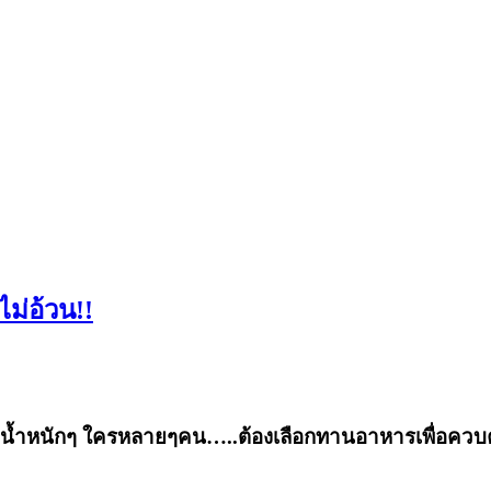
ม่อ้วน!!
น้ำหนักๆ ใครหลายๆคน…..ต้องเลือกทานอาหารเพื่อควบค