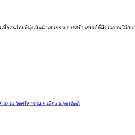
คนไทยที่มุ่งเน้นนำเสนอรายการสร้างสรรค์ที่มีคุณภาพให้กับกลุ่ม
2 ณ วัดศรีธาราม อ.เมือง จ.อุตรดิตถ์