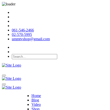
061-546-2466
02-570-5995
ummtvshop@gmail.com
Home
Blog
Video
Shop